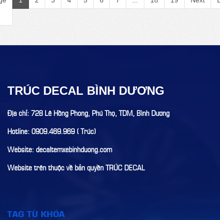
ge
1
2
3
4
5
6
7
...
18
19
Next
TRÚC DECAL BÌNH DƯƠNG
Địa chỉ: 728 Lê Hồng Phong, Phú Thọ, TDM, Bình Dương
Hotline: 0909.469.969 ( Trúc)
Website: decaltemxebinhduong.com
Website trên thuộc về bản quyền TRÚC DECAL
TAG TỪ KHÓA