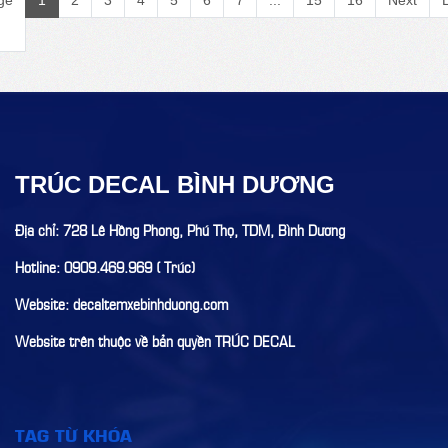
ge
1
2
3
4
5
6
7
...
15
16
Next
TRÚC DECAL BÌNH DƯƠNG
Địa chỉ: 728 Lê Hồng Phong, Phú Thọ, TDM, Bình Dương
Hotline: 0909.469.969 ( Trúc)
Website: decaltemxebinhduong.com
Website trên thuộc về bản quyền TRÚC DECAL
TAG TỪ KHÓA