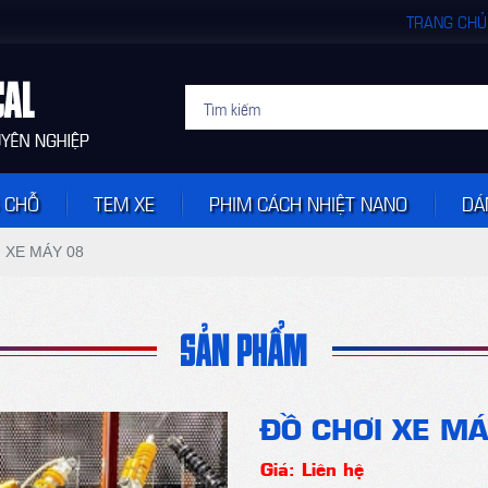
TRANG CHỦ
 CHỖ
TEM XE
PHIM CÁCH NHIỆT NANO
DÁ
 XE MÁY 08
SẢN PHẨM
ĐỒ CHƠI XE MÁ
Giá: Liên hệ