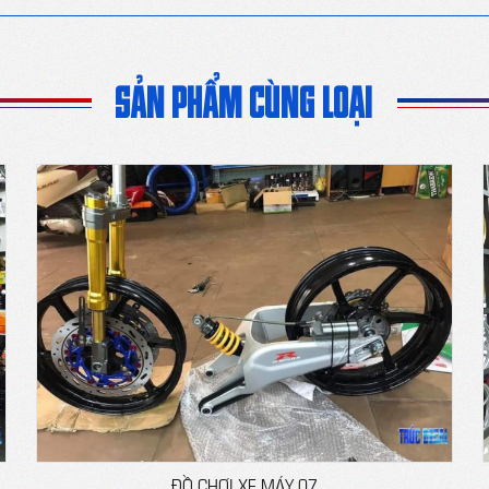
SẢN PHẨM CÙNG LOẠI
ĐỒ CHƠI XE MÁY 07