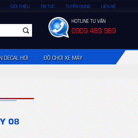
GIỚI THIỆU
TIN TỨC
TUYỂN DỤNG
LIÊN HỆ
HOTLINE TƯ VẤN
0909.469.969
N DECAL HƠI
ĐỒ CHƠI XE MÁY
Y 08