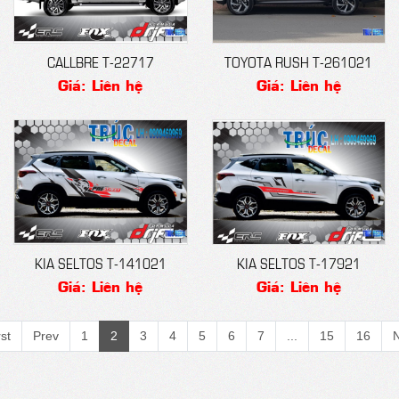
CALLBRE T-22717
TOYOTA RUSH T-261021
Giá: Liên hệ
Giá: Liên hệ
KIA SELTOS T-141021
KIA SELTOS T-17921
Giá: Liên hệ
Giá: Liên hệ
rst
Prev
1
2
3
4
5
6
7
...
15
16