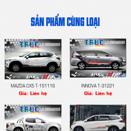
SẢN PHẨM CÙNG LOẠI
MAZDA CX5 T-151116
INNOVA T-31221
Giá: Liên hệ
Giá: Liên hệ