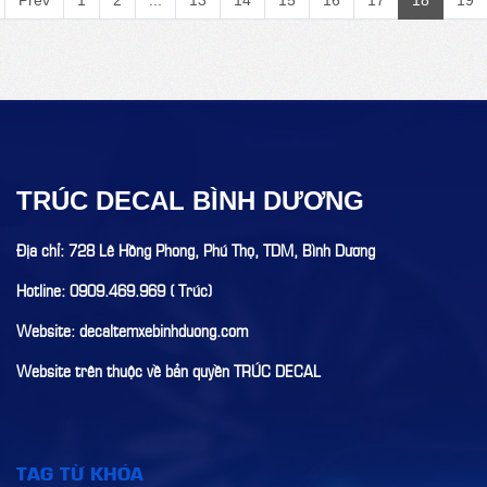
Prev
1
2
...
13
14
15
16
17
18
19
TRÚC DECAL BÌNH DƯƠNG
Địa chỉ: 728 Lê Hồng Phong, Phú Thọ, TDM, Bình Dương
Hotline: 0909.469.969 ( Trúc)
Website: decaltemxebinhduong.com
Website trên thuộc về bản quyền TRÚC DECAL
TAG TỪ KHÓA