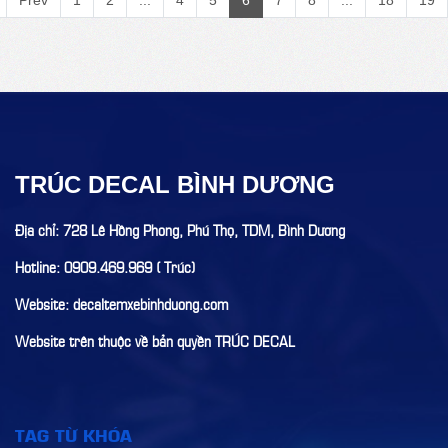
Prev
1
2
...
4
5
6
7
8
...
18
19
TRÚC DECAL BÌNH DƯƠNG
Địa chỉ: 728 Lê Hồng Phong, Phú Thọ, TDM, Bình Dương
Hotline: 0909.469.969 ( Trúc)
Website: decaltemxebinhduong.com
Website trên thuộc về bản quyền TRÚC DECAL
TAG TỪ KHÓA