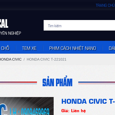
TRANG CHỦ
 CHỖ
TEM XE
PHIM CÁCH NHIỆT NANO
DÁ
HONDA CIVIC
HONDA CIVIC T-221021
SẢN PHẨM
HONDA CIVIC T
Giá: Liên hệ