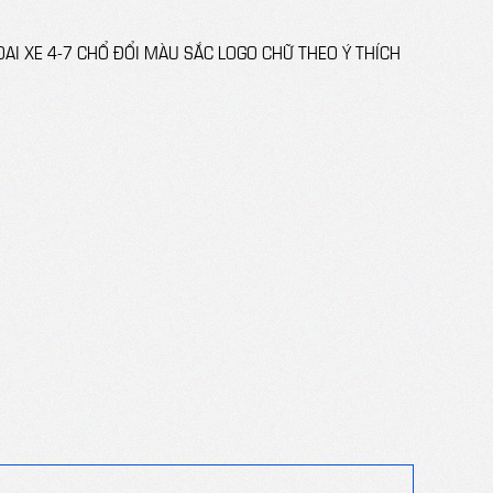
OAI XE 4-7 CHỔ ĐỔI MÀU SẮC LOGO CHỮ THEO Ý THÍCH