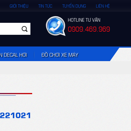
GIỚI THIỆU
TIN TỨC
TUYỂN DỤNG
LIÊN HỆ
HOTLINE TƯ VẤN
0909.469.969
N DECAL HƠI
ĐỒ CHƠI XE MÁY
-221021