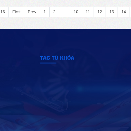
 16
First
Prev
1
2
...
10
11
12
13
14
TAG TỪ KHÓA