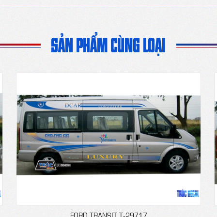
SẢN PHẨM CÙNG LOẠI
FORD TRANSIT T-29717