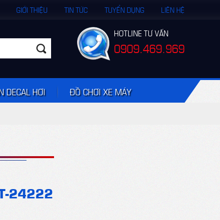
GIỚI THIỆU
TIN TỨC
TUYỂN DỤNG
LIÊN HỆ
HOTLINE TƯ VẤN
0909.469.969
N DECAL HƠI
ĐỒ CHƠI XE MÁY
T-24222