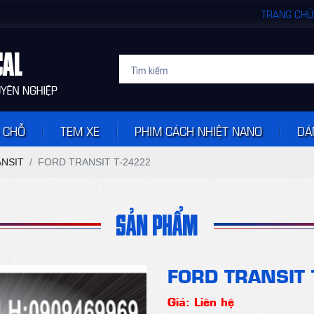
TRANG CHỦ
 CHỖ
TEM XE
PHIM CÁCH NHIỆT NANO
DÁ
NSIT
FORD TRANSIT T-24222
SẢN PHẨM
FORD TRANSIT 
Giá: Liên hệ