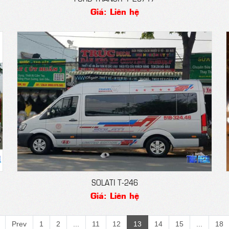
Giá: Liên hệ
SOLATI T-246
Giá: Liên hệ
Prev
1
2
...
11
12
13
14
15
...
18